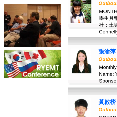
Outbou
MONTH
學生月報
社：土城中
Connell
張渝萍 
Outbou
Monthly
Name: Y
Sponsor
黃啟榜 
Outbou