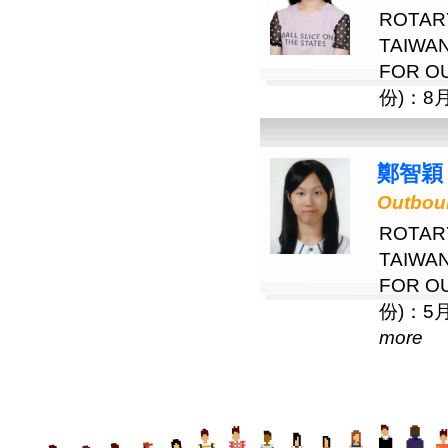
ROTAR
TAIW
FOR 
份)：8月
鄭智穎 Jo
Outbou
ROTAR
TAIW
FOR 
份)：5月 
more