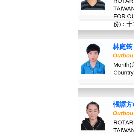
ROTAR
TAIW
FOR 
份)：十二月
林庭筠 
Outbou
Mont
Country
張譯方C
Outbou
ROTAR
TAIW