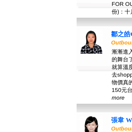
FOR 
份)：十月.
鄒之皓C
Outboun
漸漸進
的舞台
就算溫
去sho
物價真
150元
more
張韋 W
Outboun